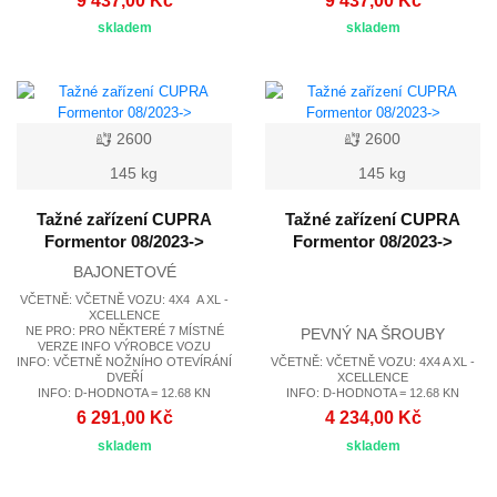
skladem
skladem
2600
2600
145 kg
145 kg
Tažné zařízení CUPRA
Tažné zařízení CUPRA
Formentor 08/2023->
Formentor 08/2023->
BAJONETOVÉ
VČETNĚ: VČETNĚ VOZU: 4X4 A XL -
XCELLENCE
NE PRO: PRO NĚKTERÉ 7 MÍSTNÉ
PEVNÝ NA ŠROUBY
VERZE INFO VÝROBCE VOZU
INFO: VČETNĚ NOŽNÍHO OTEVÍRÁNÍ
VČETNĚ: VČETNĚ VOZU: 4X4 A XL -
DVEŘÍ
XCELLENCE
INFO: D-HODNOTA = 12.68 KN
INFO: D-HODNOTA = 12.68 KN
6 291,00 Kč
4 234,00 Kč
skladem
skladem