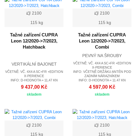
2100
2100
115 kg
115 kg
Tažné zařízení CUPRA
Tažné zařízení CUPRA
Leon 12/2020->7/2023,
Leon 12/2020->7/2023,
Hatchback
Combi
PEVNÝ NA ŠROUBY
VČETNĚ: VČ. 4X4 A SC+FR +EDITION
VERTIKÁLNÍ BAJONET
X-PERIENCE
VČETNĚ: VČ. 4X4 A SC+FR +EDITION
INFO: VČETNĚ DRŽÁKU ANTÉN POD
X-PERIENCE
ZADNÍM NÁRAZNÍKEM
INFO: D-HODNOTA = 11,47 KN
INFO: D-HODNOTA = 11.47 KN
9 437,00 Kč
4 597,00 Kč
skladem
skladem
2100
2100
115 kg
115 kg