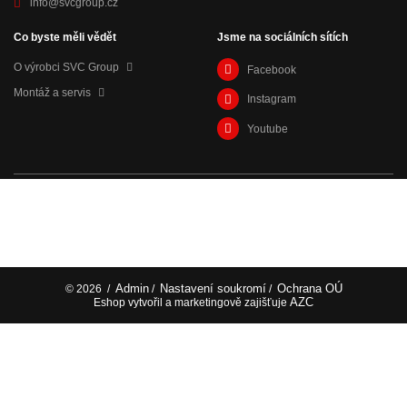
info@svcgroup.cz
Co byste měli vědět
Jsme na sociálních sítích
O výrobci SVC Group
Facebook
Montáž a servis
Instagram
Youtube
Admin
Nastavení soukromí
Ochrana OÚ
© 2026
/
/
/
AZC
Eshop vytvořil a marketingově zajišťuje