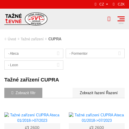
CZ
CZK
CUPRA
Úvod
Tažné zařízení
- Ateca
- Formentor
- Leon
Tažné zařízení CUPRA
Zobrazit filtr
Řazení
2600
2600