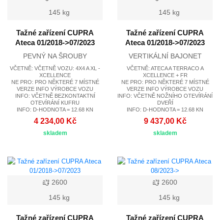
145 kg
145 kg
Tažné zařízení CUPRA
Tažné zařízení CUPRA
Ateca 01/2018->07/2023
Ateca 01/2018->07/2023
PEVNÝ NA ŠROUBY
VERTIKÁLNÍ BAJONET
VČETNĚ: VČETNĚ VOZU: 4X4 A XL -
VČETNĚ: ATECA A TERRACO A
XCELLENCE
XCELLENCE + FR
NE PRO: PRO NĚKTERÉ 7 MÍSTNÉ
NE PRO: PRO NĚKTERÉ 7 MÍSTNÉ
VERZE INFO VÝROBCE VOZU
VERZE INFO VÝROBCE VOZU
INFO: VČETNĚ BEZKONTAKTNÍ
INFO: VČETNĚ NOŽNÍHO OTEVÍRÁNÍ
OTEVÍRÁNÍ KUFRU
DVEŘÍ
INFO: D-HODNOTA = 12.68 KN
INFO: D-HODNOTA = 12.68 KN
4 234,00 Kč
9 437,00 Kč
skladem
skladem
2600
2600
145 kg
145 kg
Tažné zařízení CUPRA
Tažné zařízení CUPRA