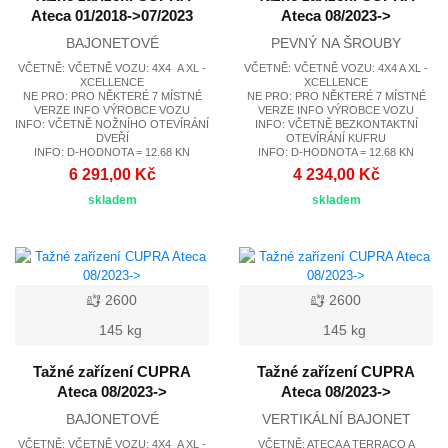
Ateca 01/2018->07/2023
Ateca 08/2023->
BAJONETOVÉ
PEVNÝ NA ŠROUBY
VČETNĚ: VČETNĚ VOZU: 4X4 A XL -
VČETNĚ: VČETNĚ VOZU: 4X4 A XL -
XCELLENCE
XCELLENCE
NE PRO: PRO NĚKTERÉ 7 MÍSTNÉ
NE PRO: PRO NĚKTERÉ 7 MÍSTNÉ
VERZE INFO VÝROBCE VOZU
VERZE INFO VÝROBCE VOZU
INFO: VČETNĚ NOŽNÍHO OTEVÍRÁNÍ
INFO: VČETNĚ BEZKONTAKTNÍ
DVEŘÍ
OTEVÍRÁNÍ KUFRU
INFO: D-HODNOTA = 12.68 KN
INFO: D-HODNOTA = 12.68 KN
6 291,00 Kč
4 234,00 Kč
skladem
skladem
2600
2600
145 kg
145 kg
Tažné zařízení CUPRA
Tažné zařízení CUPRA
Ateca 08/2023->
Ateca 08/2023->
BAJONETOVÉ
VERTIKÁLNÍ BAJONET
VČETNĚ: VČETNĚ VOZU: 4X4 A XL -
VČETNĚ: ATECA A TERRACO A