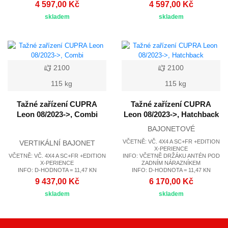
4 597,00 Kč
4 597,00 Kč
skladem
skladem
2100
2100
115 kg
115 kg
Tažné zařízení CUPRA
Tažné zařízení CUPRA
Leon 08/2023->, Combi
Leon 08/2023->, Hatchback
BAJONETOVÉ
VČETNĚ: VČ. 4X4 A SC+FR +EDITION
VERTIKÁLNÍ BAJONET
X-PERIENCE
VČETNĚ: VČ. 4X4 A SC+FR +EDITION
INFO: VČETNĚ DRŽÁKU ANTÉN POD
X-PERIENCE
ZADNÍM NÁRAZNÍKEM
INFO: D-HODNOTA = 11,47 KN
INFO: D-HODNOTA = 11,47 KN
9 437,00 Kč
6 170,00 Kč
skladem
skladem