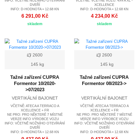
INFO: VČETNĚ NOŽNÍHO OTEVÍRÁNÍ
VČETNĚ: VČETNĚ VOZU: 4X4 A XL -
DVEŘÍ
XCELLENCE
INFO: D-HODNOTA = 12.68 KN
INFO: D-HODNOTA = 12.68 KN
6 291,00 Kč
4 234,00 Kč
skladem
skladem
2600
2600
145 kg
145 kg
Tažné zařízení CUPRA
Tažné zařízení CUPRA
Formentor 10/2020-
Formentor 08/2023->
>07/2023
VERTIKÁLNÍ BAJONET
VERTIKÁLNÍ BAJONET
VČETNĚ: ATECA A TERRACO A
VČETNĚ: ATECA A TERRACO A
XCELLENCE + FR
XCELLENCE + FR
NE PRO: PRO NĚKTERÉ 7 MÍSTNÉ
NE PRO: PRO NĚKTERÉ 7 MÍSTNÉ
VERZE INFO VÝROBCE VOZU
VERZE INFO VÝROBCE VOZU
INFO: VČETNĚ NOŽNÍHO OTEVÍRÁNÍ
INFO: VČETNĚ NOŽNÍHO OTEVÍRÁNÍ
DVEŘÍ
DVEŘÍ
INFO: D-HODNOTA = 12.68 KN
INFO: D-HODNOTA = 12.68 KN
9 437,00 Kč
9 437,00 Kč