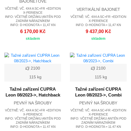
BAJONETOVÉ
VČETNĚ: VČ. 4X4 A SC+FR +EDITION
VERTIKÁLNÍ BAJONET
X-PERIENCE
INFO: VČETNĚ DRŽÁKU ANTÉN POD
VČETNĚ: VČ. 4X4 A SC+FR +EDITION
ZADNÍM NÁRAZNÍKEM
X-PERIENCE
INFO: D-HODNOTA = 11,47 KN
INFO: D-HODNOTA = 11,47 KN
6 170,00 Kč
9 437,00 Kč
skladem
skladem
2100
2100
115 kg
115 kg
Tažné zařízení CUPRA
Tažné zařízení CUPRA
Leon 08/2023->, Hatchback
Leon 08/2023->, Combi
PEVNÝ NA ŠROUBY
PEVNÝ NA ŠROUBY
VČETNĚ: VČ. 4X4 A SC+FR +EDITION
VČETNĚ: VČ. 4X4 A SC+FR +EDITION
X-PERIENCE
X-PERIENCE
INFO: VČETNĚ DRŽÁKU ANTÉN POD
INFO: VČETNĚ DRŽÁKU ANTÉN POD
ZADNÍM NÁRAZNÍKEM
ZADNÍM NÁRAZNÍKEM
INFO: D-HODNOTA = 11.47 KN
INFO: D-HODNOTA = 11.47 KN