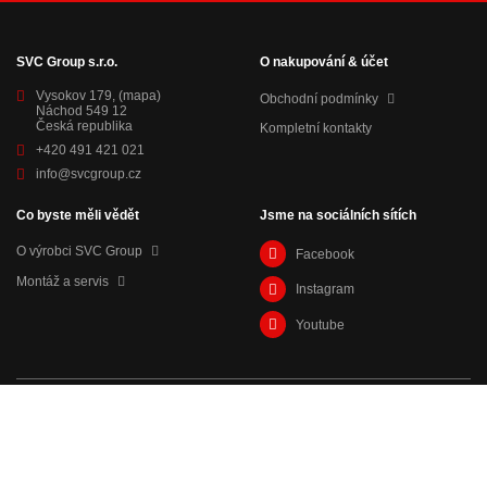
SVC Group s.r.o.
O nakupování & účet
Vysokov 179,
(mapa)
Obchodní podmínky
Náchod 549 12
Česká republika
Kompletní kontakty
+420 491 421 021
info@svcgroup.cz
Co byste měli vědět
Jsme na sociálních sítích
O výrobci SVC Group
Facebook
Montáž a servis
Instagram
Youtube