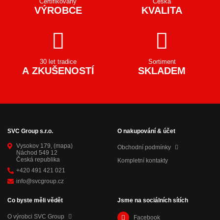
Certifikovaný
Česká
VÝROBCE
KVALITA
30 let tradice
Sortiment
A ZKUŠENOSTÍ
SKLADEM
SVC Group s.r.o.
O nakupování & účet
Vysokov 179,
(mapa)
Obchodní podmínky
Náchod 549 12
Česká republika
Kompletní kontakty
+420 491 421 021
info@svcgroup.cz
Co byste měli vědět
Jsme na sociálních sítích
O výrobci SVC Group
Facebook