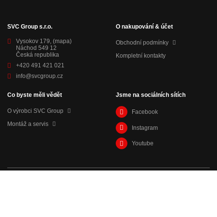
SVC Group s.r.o.
O nakupování & účet
Vysokov 179,
(mapa)
Obchodní podmínky
Náchod 549 12
Česká republika
Kompletní kontakty
+420 491 421 021
info@svcgroup.cz
Co byste měli vědět
Jsme na sociálních sítích
O výrobci SVC Group
Facebook
Montáž a servis
Instagram
Youtube