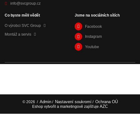
info@svcgroup.cz
Co byste měli vědět
Jsme na sociálních sítích
O výrobci SVC Group
Facebook
Montáž a servis
Instagram
Youtube
Admin
Nastavení soukromí
Ochrana OÚ
© 2026
/
/
/
AZC
Eshop vytvořil a marketingově zajišťuje