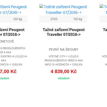
120 kg
2700
120 kg
ízení Peugeot
Tažné zařízení Peugeot
Ta
er 07/2016->
Traveller 07/2016->
ONETOVÉ
2/L3 PRODLOUŽENÝCH
PEVNÝ NA ŠROUBY
ZÍ A 4X4
ELEKTRO A L1/L2/L3 A
VČETNĚ: CITY + L1/L2/L3
VČE
4X4
PRODLOUŽENÝCH VERZÍ A 4X4
DNOTA = 13.92 KN
INFO: D-HODNOTA = 13.92 KN
I
7,00 Kč
4 839,00 Kč
kladem
skladem