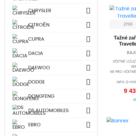
CHRYSLER
CITROËN
2700
Tažné zař
CUPRA
Travell
BAJ
DACIA
VČETNĚ: L1/L
VER
DAEWOO
NE PRO: VČETNĚ 
DODGE
INFO: D-HO
9 43
DONGFENG
s
DS AUTOMOBILES
EBRO