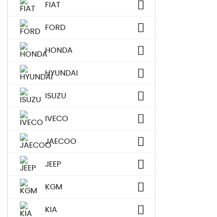
FIAT
FORD
HONDA
HYUNDAI
ISUZU
IVECO
JAECOO
JEEP
KGM
KIA