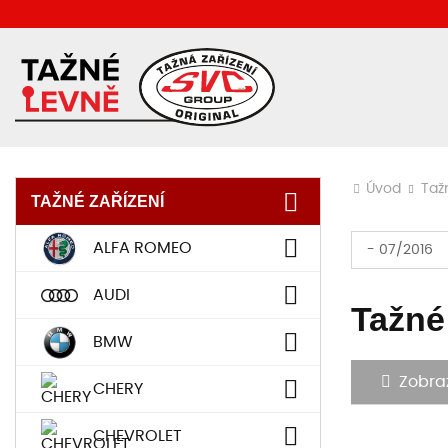
Úvod
Taž
TAŽNÉ ZAŘÍZENÍ
ALFA ROMEO
- 07/2016
AUDI
Tažné
BMW
Zobrazi
CHERY
CHEVROLET