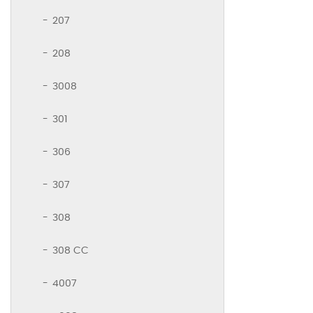
207
208
3008
301
306
307
308
308 CC
4007