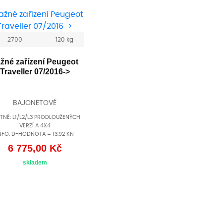
2700
120 kg
žné zařízení Peugeot
Traveller 07/2016->
BAJONETOVÉ
TNĚ: L1/L2/L3 PRODLOUŽENÝCH
VERZÍ A 4X4
NFO: D-HODNOTA = 13.92 KN
6 775,00 Kč
skladem