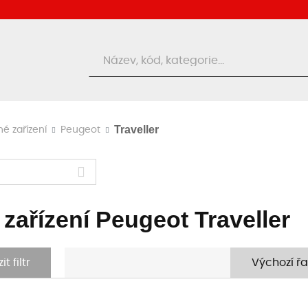
Hledat
Traveller
né zařízení
Peugeot
 zařízení Peugeot Traveller
t filtr
Výchozí řa