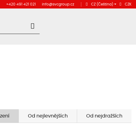
+420 491 421 021
info@svcgroup.cz
│
CZ
(Čeština)
CZK
zení
Od nejlevnějších
Od nejdražších