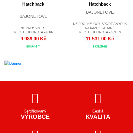
Hatchback
Hatchback
BAJONETOVÉ
BAJONETOVÉ
NE PRO: NE 4WD, SPORT A VÝFUK
NE PRO: SPORT
NA KAŽDÉ STRANĚ
INFO: D-HODNOTA = 6 KN
INFO: D-HODNOTA = 5.9 KN
9 989,00 Kč
11 531,00 Kč
skladem
skladem
Certifikovaný
Česká
VÝROBCE
KVALITA