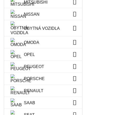
MITSUBISHI
NISSAN
OBYTNÁ VOZIDLA
OMODA
OPEL
PEUGEOT
PORSCHE
RENAULT
SAAB
SEAT