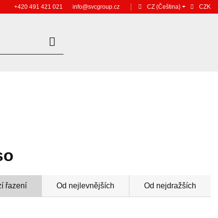
+420 491 421 021
info@svcgroup.cz
│
CZ
(Čeština)
CZK
so
í řazení
Od nejlevnějších
Od nejdražších