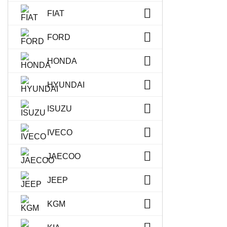
FIAT
FORD
HONDA
HYUNDAI
ISUZU
IVECO
JAECOO
JEEP
KGM