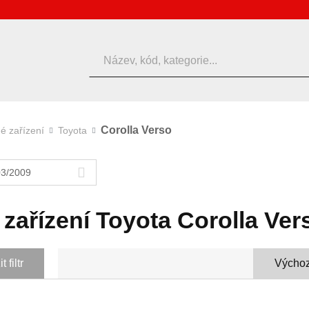
Hledat
Corolla Verso
é zařízení
Toyota
03/2009
 zařízení Toyota Corolla Ver
 filtr
Výchoz