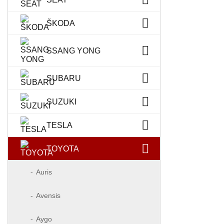
ŠKODA
SSANG YONG
SUBARU
SUZUKI
TESLA
TOYOTA
Auris
Avensis
Aygo