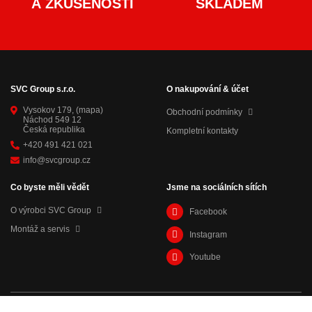
A ZKUŠENOSTÍ
SKLADEM
SVC Group s.r.o.
O nakupování & účet
Vysokov 179,
(mapa)
Obchodní podmínky
Náchod 549 12
Česká republika
Kompletní kontakty
+420 491 421 021
info@svcgroup.cz
Co byste měli vědět
Jsme na sociálních sítích
O výrobci SVC Group
Facebook
Montáž a servis
Instagram
Youtube