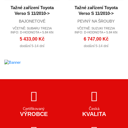
Tažné zařízení Toyota
Tažné zařízení Toyota
Verso S 11/2010->
Verso S 11/2010->
BAJONETOVÉ
PEVNÝ NA ŠROUBY
VČETNĚ: SUBARU TREZIA
VČETNĚ: SUZUKI TREZIA
INFO: D-HODNOTA = 5.84 KN
INFO: D-HODNOTA = 5.84 KN
5 433,00 Kč
6 747,00 Kč
dodání 5-14 dní
dodání 5-14 dní
Certifikovaný
Česká
VÝROBCE
KVALITA