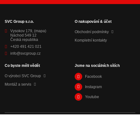
SVC Group s.r.o.
O nakupování & účet
Vysokov 179,
(mapa)
Obchodní podmínky
Náchod 549 12
Česká republika
Kompletní kontakty
+420 491 421 021
info@svcgroup.cz
Co byste měli vědět
Jsme na sociálních sítích
O výrobci SVC Group
Facebook
Montáž a servis
Instagram
Youtube