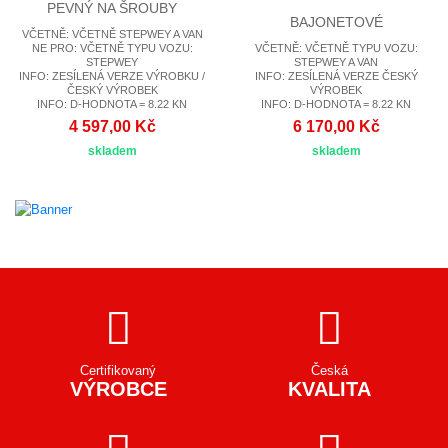
PEVNÝ NA ŠROUBY
BAJONETOVÉ
VČETNĚ: VČETNĚ STEPWEY A VAN
NE PRO: VČETNĚ TYPU VOZU:
VČETNĚ: VČETNĚ TYPU VOZU:
STEPWEY
STEPWEY A VAN
INFO: ZESÍLENÁ VERZE VÝROBKU /
INFO: ZESÍLENÁ VERZE ČESKÝ
ČESKÝ VÝROBEK
VÝROBEK
INFO: D-HODNOTA = 8.22 KN
INFO: D-HODNOTA = 8.22 KN
4 597,00 Kč
6 170,00 Kč
skladem
skladem
Certifikovaný
Česká
VÝROBCE
KVALITA