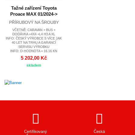
Tažné zařízení Toyota
Proace MAX 01/2024->
PŘÍRUBOVÝ NA ŠROUBY
VČETNĚ: CARAVAN + BUS +
DODÁVKA +4X4 +L4 H3 A XL
INFO: ČESKÝ VÝROBCE S VÍCE JAK
40 LET NA TRHU A GARANCÍ
SERVISU VÝROBKU
INFO: D-HODNOTA = 16.16 KN
5 202,00 Kč
skladem
Certifikovaný
Česká