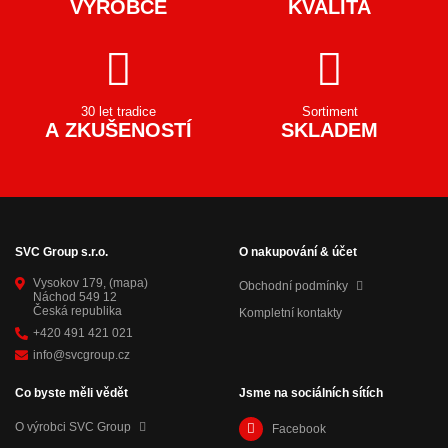
VÝROBCE
KVALITA
30 let tradice
Sortiment
A ZKUŠENOSTÍ
SKLADEM
SVC Group s.r.o.
O nakupování & účet
Vysokov 179,
(mapa)
Obchodní podmínky
Náchod 549 12
Česká republika
Kompletní kontakty
+420 491 421 021
info@svcgroup.cz
Co byste měli vědět
Jsme na sociálních sítích
O výrobci SVC Group
Facebook