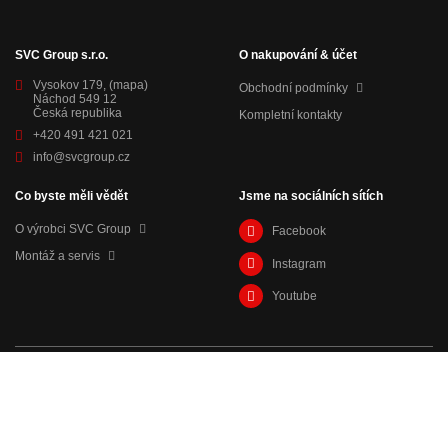
SVC Group s.r.o.
O nakupování & účet
Vysokov 179,
(mapa)
Obchodní podmínky
Náchod 549 12
Česká republika
Kompletní kontakty
+420 491 421 021
info@svcgroup.cz
Co byste měli vědět
Jsme na sociálních sítích
O výrobci SVC Group
Facebook
Montáž a servis
Instagram
Youtube