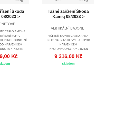
řízení Škoda
Tažné zařízení Škoda
 08/2023->
Kamiq 08/2023->
ONETOVÉ
VERTIKÁLNÍ BAJONET
TE CARLO A 4X4 A
EVÍRÁNÍ KUFRU
VČETNĚ: MONTE CARLO A 4X4
ZUJE PLNOHODNOTNĚ
INFO: NAHRAZUJE VÝZTUHU POD
POD NÁRAZNÍKEM
NÁRAZNÍKEM
DNOTA = 7,82 KN
INFO: D-HODNOTA = 7,82 KN
9,00 Kč
9 316,00 Kč
kladem
skladem