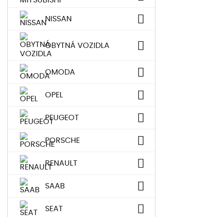
NISSAN
OBYTNÁ VOZIDLA
OMODA
OPEL
PEUGEOT
PORSCHE
RENAULT
SAAB
SEAT