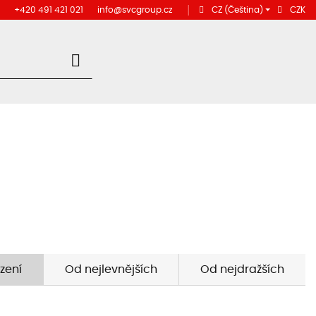
+420 491 421 021
info@svcgroup.cz
│
CZ
(Čeština)
CZK
zení
Od nejlevnějších
Od nejdražších