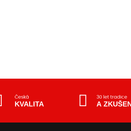
Česká
30 let tradice
KVALITA
A ZKUŠE