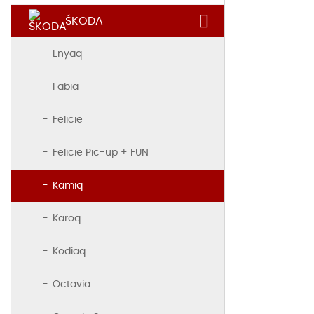
ŠKODA
Enyaq
Fabia
Felicie
Felicie Pic-up + FUN
Kamiq
Karoq
Kodiaq
Octavia