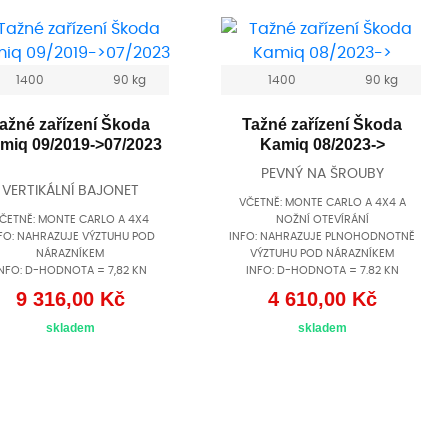
1400
90 kg
1400
90 kg
ažné zařízení Škoda
Tažné zařízení Škoda
miq 09/2019->07/2023
Kamiq 08/2023->
PEVNÝ NA ŠROUBY
VERTIKÁLNÍ BAJONET
VČETNĚ: MONTE CARLO A 4X4 A
ČETNĚ: MONTE CARLO A 4X4
NOŽNÍ OTEVÍRÁNÍ
FO: NAHRAZUJE VÝZTUHU POD
INFO: NAHRAZUJE PLNOHODNOTNĚ
NÁRAZNÍKEM
VÝZTUHU POD NÁRAZNÍKEM
NFO: D-HODNOTA = 7,82 KN
INFO: D-HODNOTA = 7.82 KN
9 316,00 Kč
4 610,00 Kč
skladem
skladem