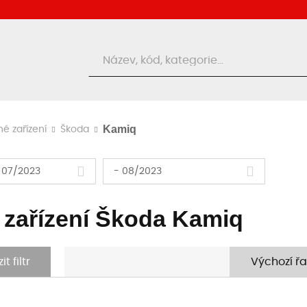
Hledat
Kamiq
né zařízení
Škoda
>07/2023
- 08/2023
 zařízení Škoda Kamiq
t filtr
Výchozí řa