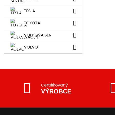
TESLA
TOYOTA
VOLKSWAGEN
VOLVO
Certifikovaný
VÝROBCE