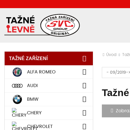
Úvod
Taž
TAŽNÉ ZAŘÍZENÍ
ALFA ROMEO
- 09/2019-
AUDI
Tažné
BMW
Zobrazi
CHERY
CHEVROLET