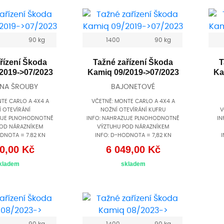
90 kg
1400
90 kg
řízení Škoda
Tažné zařízení Škoda
T
2019->07/2023
Kamiq 09/2019->07/2023
Ka
 NA ŠROUBY
BAJONETOVÉ
TE CARLO A 4X4 A
VČETNĚ: MONTE CARLO A 4X4 A
 OTEVÍRÁNÍ
NOŽNÍ OTEVÍRÁNÍ KUFRU
V
ZUJE PLNOHODNOTNĚ
INFO: NAHRAZUJE PLNOHODNOTNĚ
IN
POD NÁRAZNÍKEM
VÝZTUHU POD NÁRAZNÍKEM
DNOTA = 7.82 KN
INFO: D-HODNOTA = 7,82 KN
I
0,00 Kč
6 049,00 Kč
kladem
skladem
90 kg
1400
90 kg