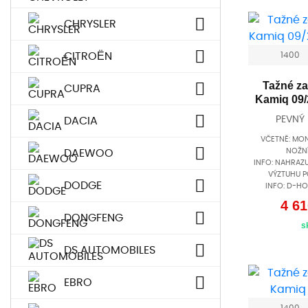
CHRYSLER
CITROËN
1400
Tažné za
CUPRA
Kamiq 09/
PEVNÝ
DACIA
VČETNĚ: MON
NOŽNÍ
DAEWOO
INFO: NAHRA
VÝZTUHU 
DODGE
INFO: D-HO
4 61
DONGFENG
s
DS AUTOMOBILES
EBRO
1400