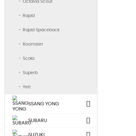
Octavia Scout
Rapid
Rapid Spaceback
Roomster
Scala
Superb
Yeti
SSANG YONG
SUBARU
SUZUKI