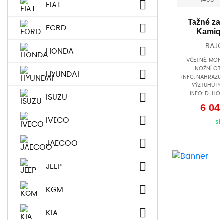
FIAT
Tažné za
FORD
Kamiq
BAJ
HONDA
VČETNĚ: MON
NOŽNÍ OT
HYUNDAI
INFO: NAHRA
VÝZTUHU 
INFO: D-HO
ISUZU
6 04
IVECO
s
JAECOO
JEEP
KGM
KIA