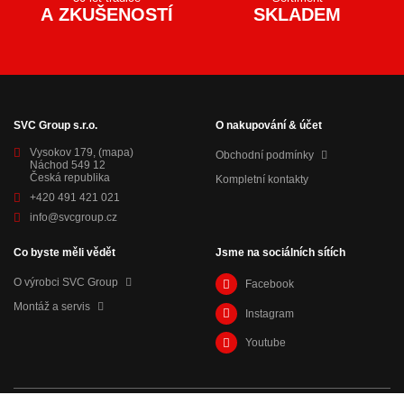
A ZKUŠENOSTÍ
SKLADEM
SVC Group s.r.o.
O nakupování & účet
Vysokov 179,
(mapa)
Obchodní podmínky
Náchod 549 12
Česká republika
Kompletní kontakty
+420 491 421 021
info@svcgroup.cz
Co byste měli vědět
Jsme na sociálních sítích
O výrobci SVC Group
Facebook
Montáž a servis
Instagram
Youtube