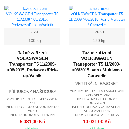
2550
2630
100 kg
120 kg
Tažné zařízení
Tažné zařízení
VOLKSWAGEN
VOLKSWAGEN
Transporter T5 11/2009-
Transporter T5 11/2009-
>08/2015, Podvozek/Pick-
>06/2015, Van / Multivan /
up/Valník
Caravelle
VERTIKÁLNÍ BAJONET
VČETNĚ: T5 + T6 + T6.1 A MULTIVAN
PŘÍRUBOVÝ NA ŠROUBY
+ CARAVELE A 4X4
VČETNĚ: T5, T6, T6.1 A PRO 2WD A
NE PRO: NE CALIFORNIA /
4X4
ROCKTON
INFO: PRO JEDNO A DVOU KABINU
INFO: DLOUHÁ A KRÁTKÁ VERZE
VOZU
VOZU VAN + BUS
INFO: D-HODNOTA = 14.47 KN
INFO: D-HODNOTA = 14.18 KN
5 081,00 Kč
10 031,00 Kč
skladem
skladem