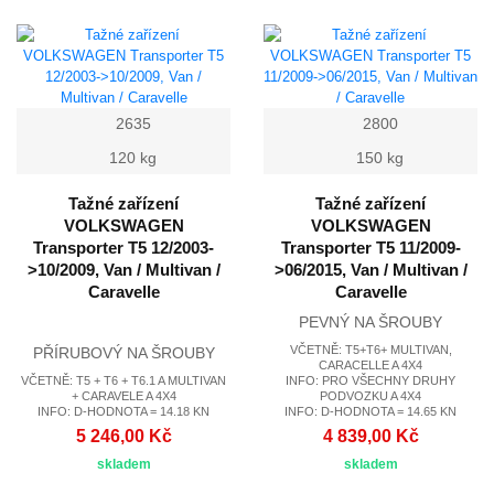
2635
2800
120 kg
150 kg
Tažné zařízení
Tažné zařízení
VOLKSWAGEN
VOLKSWAGEN
Transporter T5 12/2003-
Transporter T5 11/2009-
>10/2009, Van / Multivan /
>06/2015, Van / Multivan /
Caravelle
Caravelle
PEVNÝ NA ŠROUBY
VČETNĚ: T5+T6+ MULTIVAN,
PŘÍRUBOVÝ NA ŠROUBY
CARACELLE A 4X4
VČETNĚ: T5 + T6 + T6.1 A MULTIVAN
INFO: PRO VŠECHNY DRUHY
+ CARAVELE A 4X4
PODVOZKU A 4X4
INFO: D-HODNOTA = 14.18 KN
INFO: D-HODNOTA = 14.65 KN
5 246,00 Kč
4 839,00 Kč
skladem
skladem