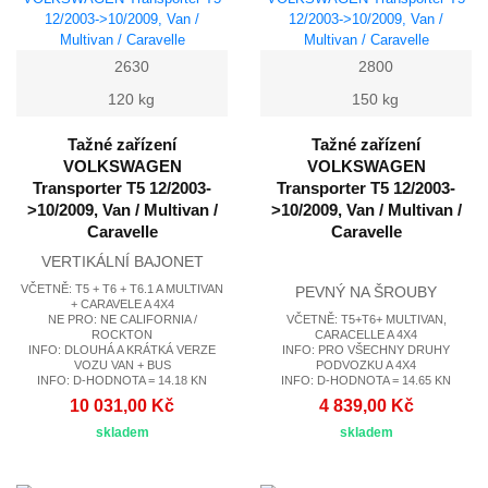
2630
2800
120 kg
150 kg
Tažné zařízení
Tažné zařízení
VOLKSWAGEN
VOLKSWAGEN
Transporter T5 12/2003-
Transporter T5 12/2003-
>10/2009, Van / Multivan /
>10/2009, Van / Multivan /
Caravelle
Caravelle
VERTIKÁLNÍ BAJONET
VČETNĚ: T5 + T6 + T6.1 A MULTIVAN
PEVNÝ NA ŠROUBY
+ CARAVELE A 4X4
NE PRO: NE CALIFORNIA /
VČETNĚ: T5+T6+ MULTIVAN,
ROCKTON
CARACELLE A 4X4
INFO: DLOUHÁ A KRÁTKÁ VERZE
INFO: PRO VŠECHNY DRUHY
VOZU VAN + BUS
PODVOZKU A 4X4
INFO: D-HODNOTA = 14.18 KN
INFO: D-HODNOTA = 14.65 KN
10 031,00 Kč
4 839,00 Kč
skladem
skladem