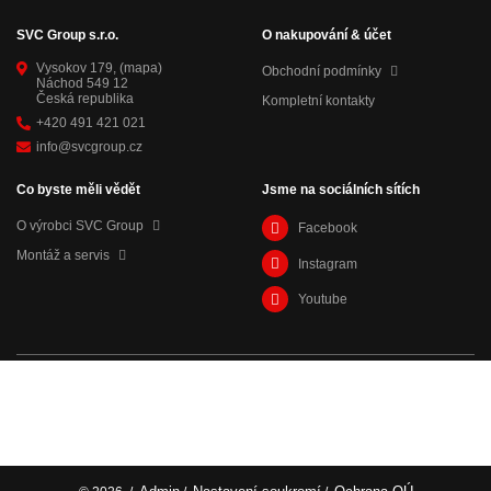
SVC Group s.r.o.
O nakupování & účet
Vysokov 179,
(mapa)
Obchodní podmínky
Náchod 549 12
Česká republika
Kompletní kontakty
+420 491 421 021
info@svcgroup.cz
Co byste měli vědět
Jsme na sociálních sítích
O výrobci SVC Group
Facebook
Montáž a servis
Instagram
Youtube