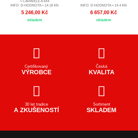
+ CARAVELE A 4X4
INFO: D-HODNOTA = 14.18 KN
INFO: D-HODNOTA = 14.4 KN
5 246,00 Kč
6 657,00 Kč
skladem
skladem
Certifikovaný
Česká
VÝROBCE
KVALITA
30 let tradice
Sortiment
A ZKUŠENOSTÍ
SKLADEM