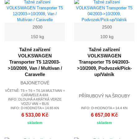
2800
2500
150 kg
100 kg
Tažné zařízení
Tažné zařízení
VOLKSWAGEN
VOLKSWAGEN
Transporter T5 12/2003-
Transporter T5 04/2003-
>10/2009, Van / Multivan /
>10/2009, Podvozek/Pick-
Caravelle
up/Valník
BAJONETOVÉ
VČETNĚ: T5 + T6 + T6.1A MULTIVAN +
CARAVELE A 4X4
PŘÍRUBOVÝ NA ŠROUBY
INFO: DLOUHÁ A KRÁTKÁ VERZE
VOZU VAN + BUS
INFO: D-HODNOTA = 14.65 KN
INFO: D-HODNOTA = 14.4 KN
6 533,00 Kč
6 657,00 Kč
skladem
skladem