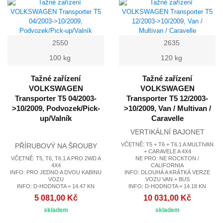
2550
2635
100 kg
120 kg
Tažné zařízení
Tažné zařízení
VOLKSWAGEN
VOLKSWAGEN
Transporter T5 04/2003-
Transporter T5 12/2003-
>10/2009, Podvozek/Pick-
>10/2009, Van / Multivan /
up/Valník
Caravelle
VERTIKÁLNÍ BAJONET
VČETNĚ: T5 + T6 + T6.1 A MULTIVAN
PŘÍRUBOVÝ NA ŠROUBY
+ CARAVELE A 4X4
VČETNĚ: T5, T6, T6.1 A PRO 2WD A
NE PRO: NE ROCKTON /
4X4
CALIFORNIA
INFO: PRO JEDNO A DVOU KABINU
INFO: DLOUHÁ A KRÁTKÁ VERZE
VOZU
VOZU VAN + BUS
INFO: D-HODNOTA = 14.47 KN
INFO: D-HODNOTA = 14.18 KN
5 081,00 Kč
10 031,00 Kč
skladem
skladem