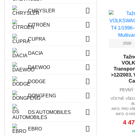
CHRYSLER
CITROËN
CUPRA
2500
DACIA
Tažné
VOL
DAEWOO
Transport
>12/2003, V
Ca
DODGE
PEVNÝ
DONGFENG
VČETNĚ: VŠEC
BU
INFO: PRO V
DS AUTOMOBILES
INFO: D-HO
4 47
EBRO
s