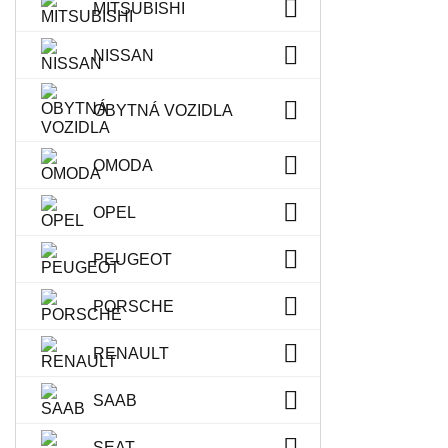
MITSUBISHI
NISSAN
OBYTNÁ VOZIDLA
OMODA
OPEL
PEUGEOT
PORSCHE
RENAULT
SAAB
SEAT