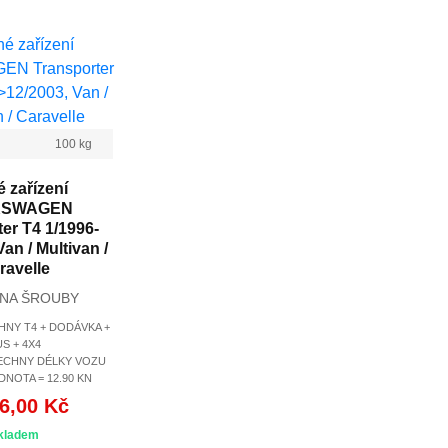
100 kg
 zařízení
KSWAGEN
er T4 1/1996-
an / Multivan /
ravelle
 NA ŠROUBY
HNY T4 + DODÁVKA +
S + 4X4
ŠECHNY DÉLKY VOZU
DNOTA = 12.90 KN
6,00 Kč
kladem