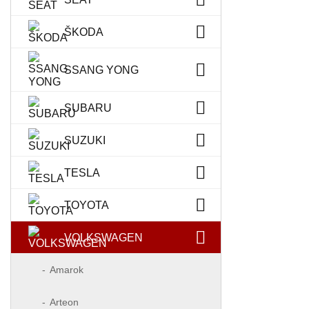
ŠKODA
SSANG YONG
SUBARU
SUZUKI
TESLA
TOYOTA
VOLKSWAGEN
Amarok
Arteon