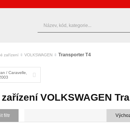
Hledat
Transporter T4
é zařízení
VOLKSWAGEN
van / Caravelle,
2003
 zařízení VOLKSWAGEN Tra
 filtr
Výchoz