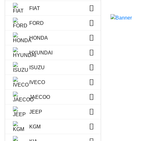
FIAT
FORD
HONDA
HYUNDAI
ISUZU
IVECO
JAECOO
JEEP
KGM