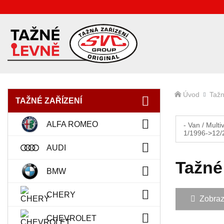
Úvod
Tažn
TAŽNÉ ZAŘÍZENÍ
ALFA ROMEO
- Van / Multi
1/1996->12/
AUDI
Tažné
BMW
CHERY
Zobrazit
CHEVROLET