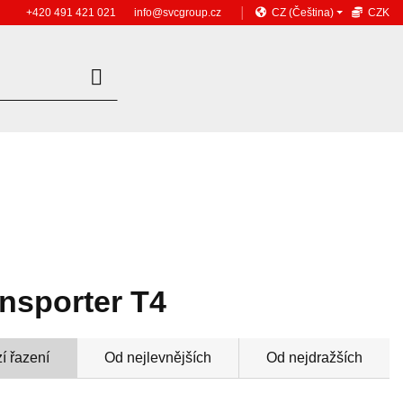
+420 491 421 021
info@svcgroup.cz
│
CZ
(Čeština)
CZK
nsporter T4
í řazení
Od nejlevnějších
Od nejdražších