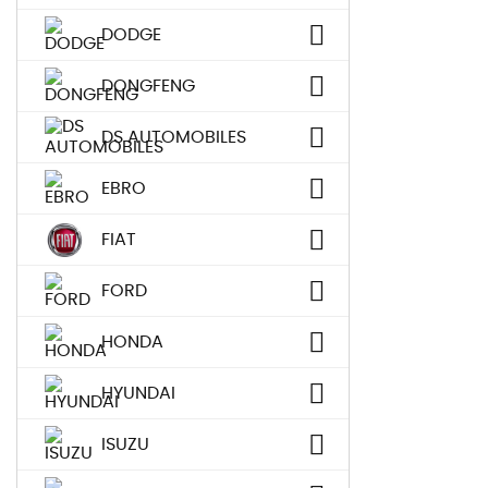
DODGE
DONGFENG
DS AUTOMOBILES
EBRO
FIAT
FORD
HONDA
HYUNDAI
ISUZU