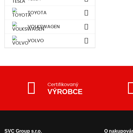
TOYOTA
VOLKSWAGEN
VOLVO
Certifikovaný
VÝROBCE
SVC Group s.r.o.
O nakupován