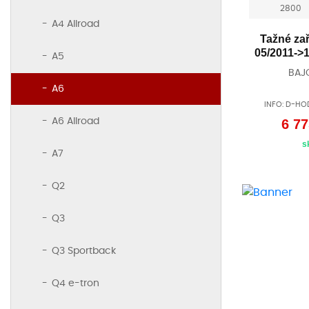
2800
A4 Allroad
Tažné zař
05/2011->
A5
BAJ
A6
INFO: D-HO
A6 Allroad
6 77
s
A7
Q2
Q3
Q3 Sportback
Q4 e-tron