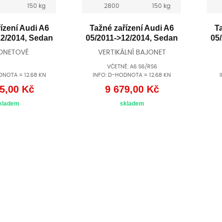
150 kg
2800
150 kg
ízení Audi A6
Tažné zařízení Audi A6
T
12/2014, Sedan
05/2011->12/2014, Sedan
05
ONETOVÉ
VERTIKÁLNÍ BAJONET
VČETNĚ: A6 S6/RS6
DNOTA = 12.68 KN
INFO: D-HODNOTA = 12.68 KN
5,00 Kč
9 679,00 Kč
kladem
skladem