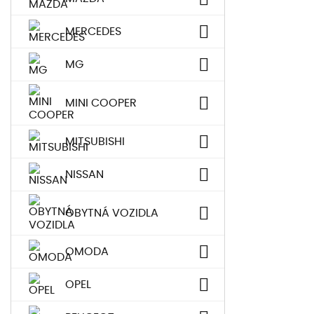
MERCEDES
MG
MINI COOPER
MITSUBISHI
NISSAN
OBYTNÁ VOZIDLA
OMODA
OPEL