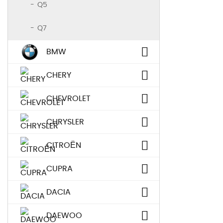
Q5
Q7
BMW
CHERY
CHEVROLET
CHRYSLER
CITROËN
CUPRA
DACIA
DAEWOO