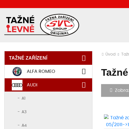
Úvod
Taž
TAŽNÉ ZAŘÍZENÍ
Tažné
ALFA ROMEO
AUDI
Zobrazi
A1
A3
A4