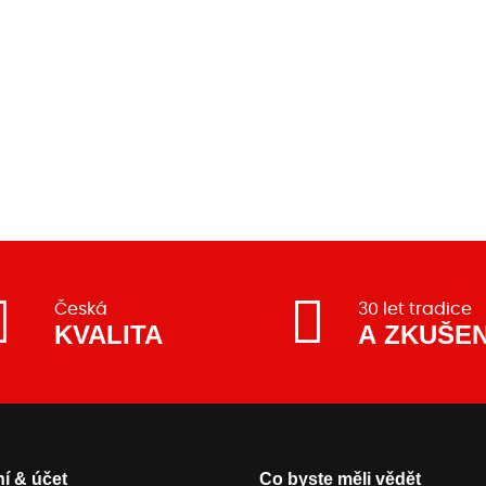
Česká
30 let tradice
KVALITA
A ZKUŠE
í & účet
Co byste měli vědět