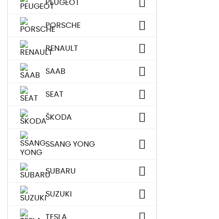
PEUGEOT
PORSCHE
RENAULT
SAAB
SEAT
ŠKODA
SSANG YONG
SUBARU
SUZUKI
TESLA