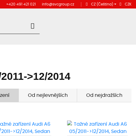
+420 491 421 021
info@svcgroup.cz
│
CZ
(Čeština)
CZK
5/2011->12/2014
zení
Od nejlevnějších
Od nejdražších