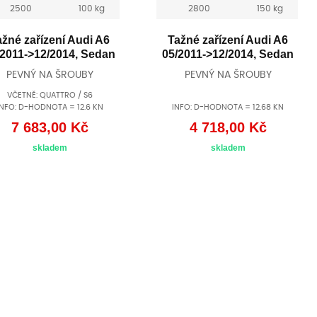
2500
100 kg
2800
150 kg
ažné zařízení Audi A6
Tažné zařízení Audi A6
/2011->12/2014, Sedan
05/2011->12/2014, Sedan
PEVNÝ NA ŠROUBY
PEVNÝ NA ŠROUBY
VČETNĚ: QUATTRO / S6
INFO: D-HODNOTA = 12.6 KN
INFO: D-HODNOTA = 12.68 KN
7 683,00 Kč
4 718,00 Kč
skladem
skladem