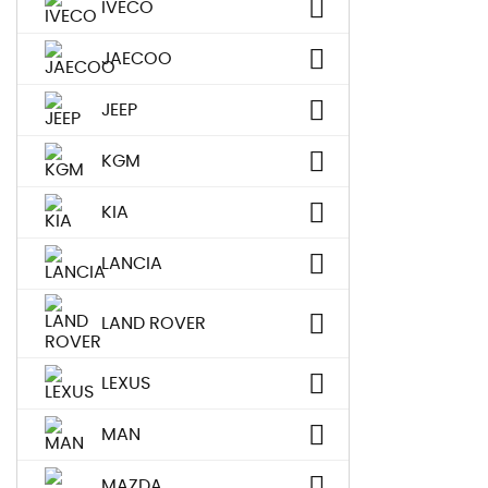
IVECO
JAECOO
JEEP
KGM
KIA
LANCIA
LAND ROVER
LEXUS
MAN
MAZDA