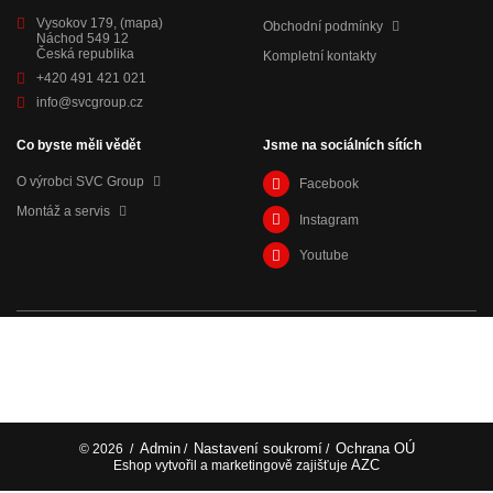
Vysokov 179,
(mapa)
Obchodní podmínky
Náchod 549 12
Česká republika
Kompletní kontakty
+420 491 421 021
info@svcgroup.cz
Co byste měli vědět
Jsme na sociálních sítích
O výrobci SVC Group
Facebook
Montáž a servis
Instagram
Youtube
Admin
Nastavení soukromí
Ochrana OÚ
© 2026
/
/
/
AZC
Eshop vytvořil a marketingově zajišťuje