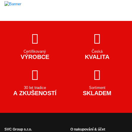
Certifikovaný
Česká
VÝROBCE
KVALITA
30 let tradice
Sortiment
A ZKUŠENOSTÍ
SKLADEM
SVC Group s.r.o.
O nakupování & účet