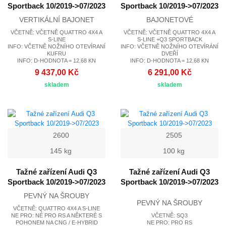
Sportback 10/2019->07/2023
Sportback 10/2019->07/2023
VERTIKÁLNÍ BAJONET
BAJONETOVÉ
VČETNĚ: VČETNĚ QUATTRO 4X4 A
VČETNĚ: VČETNĚ QUATTRO 4X4 A
S-LINE
S-LINE +Q3 SPORTBACK
INFO: VČETNĚ NOŽNÍHO OTEVÍRANÍ
INFO: VČETNĚ NOŽNÍHO OTEVÍRÁNÍ
KUFRU
DVEŘÍ
INFO: D-HODNOTA = 12.68 KN
INFO: D-HODNOTA = 12.68 KN
9 437,00 Kč
6 291,00 Kč
skladem
skladem
2600
2505
145 kg
100 kg
Tažné zařízení Audi Q3
Tažné zařízení Audi Q3
Sportback 10/2019->07/2023
Sportback 10/2019->07/2023
PEVNÝ NA ŠROUBY
PEVNÝ NA ŠROUBY
VČETNĚ: QUATTRO 4X4 A S-LINE
NE PRO: NÉ PRO RS A NĚKTERÉ S
VČETNĚ: SQ3
POHONEM NA CNG / E-HYBRID
NE PRO: PRO RS