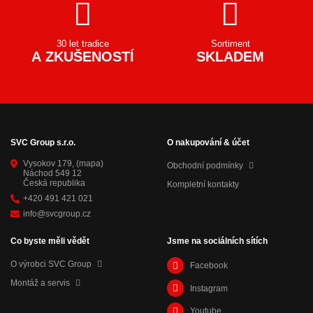
30 let tradice
Sortiment
A ZKUŠENOSTÍ
SKLADEM
SVC Group s.r.o.
O nakupování & účet
Vysokov 179,
(mapa)
Obchodní podmínky
Náchod 549 12
Česká republika
Kompletní kontakty
+420 491 421 021
info@svcgroup.cz
Co byste měli vědět
Jsme na sociálních sítích
O výrobci SVC Group
Facebook
Montáž a servis
Instagram
Youtube