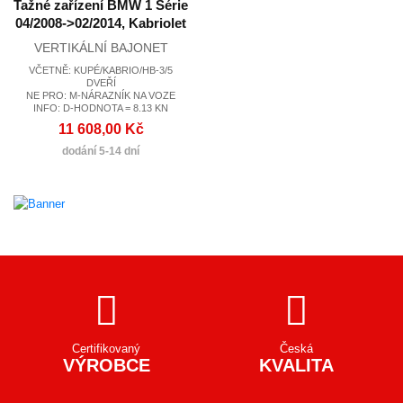
Tažné zařízení BMW 1 Série
04/2008->02/2014, Kabriolet
VERTIKÁLNÍ BAJONET
VČETNĚ: KUPÉ/KABRIO/HB-3/5
DVEŘÍ
NE PRO: M-NÁRAZNÍK NA VOZE
INFO: D-HODNOTA = 8.13 KN
11 608,00 Kč
dodání 5-14 dní
Certifikovaný
Česká
VÝROBCE
KVALITA