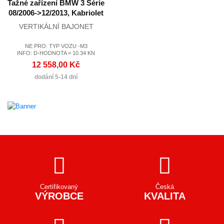
Tažné zařízení BMW 3 Série
08/2006->12/2013, Kabriolet
VERTIKÁLNÍ BAJONET
NE PRO: TYP VOZU -M3
INFO: D-HODNOTA = 10.34 KN
12 558,00 Kč
dodání 5-14 dní
Certifikovaný
Česká
VÝROBCE
KVALITA