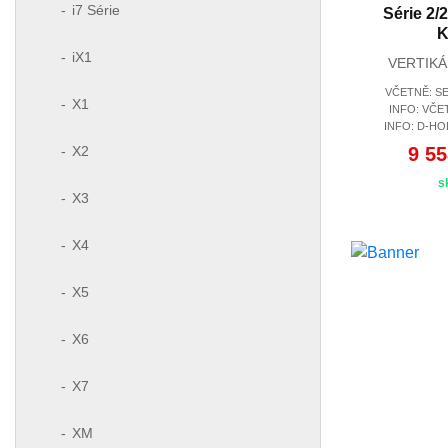
i7 Série
Série 2/
K
iX1
VERTIKÁ
VČETNĚ: SE
X1
INFO: VČE
INFO: D-HO
X2
9 55
s
X3
X4
X5
X6
X7
XM