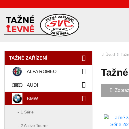
Úvod
Tažn
TAŽNÉ ZAŘÍZENÍ
Tažné
ALFA ROMEO
AUDI
Zobrazit
BMW
1 Série
2 Active Tourer