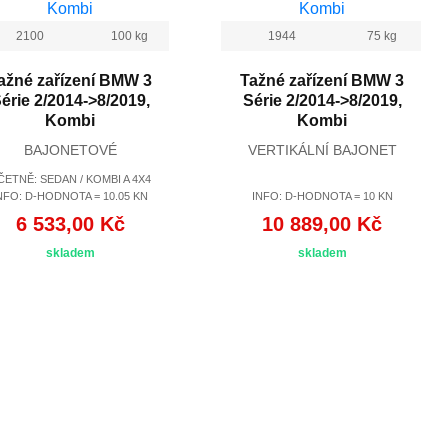
2100
100 kg
1944
75 kg
ažné zařízení BMW 3
Tažné zařízení BMW 3
érie 2/2014->8/2019,
Série 2/2014->8/2019,
Kombi
Kombi
BAJONETOVÉ
VERTIKÁLNÍ BAJONET
ČETNĚ: SEDAN / KOMBI A 4X4
NFO: D-HODNOTA = 10.05 KN
INFO: D-HODNOTA = 10 KN
6 533,00 Kč
10 889,00 Kč
skladem
skladem