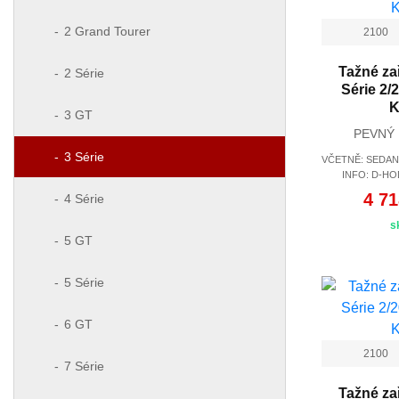
2 Grand Tourer
2100
Tažné za
2 Série
Série 2/
K
3 GT
PEVNÝ
3 Série
VČETNĚ: SEDAN
INFO: D-HO
4 71
4 Série
s
5 GT
5 Série
6 GT
2100
7 Série
Tažné za