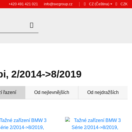
+420 491 421 021
info@svcgroup.cz
│
CZ
(Čeština)
CZK
i, 2/2014->8/2019
í řazení
Od nejlevnějších
Od nejdražších