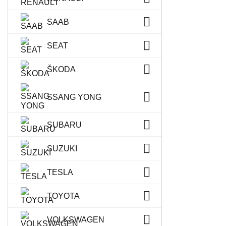
SAAB
SEAT
ŠKODA
SSANG YONG
SUBARU
SUZUKI
TESLA
TOYOTA
VOLKSWAGEN