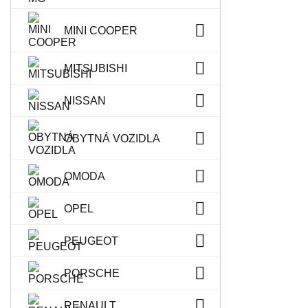
MINI COOPER
MITSUBISHI
NISSAN
OBYTNÁ VOZIDLA
OMODA
OPEL
PEUGEOT
PORSCHE
RENAULT