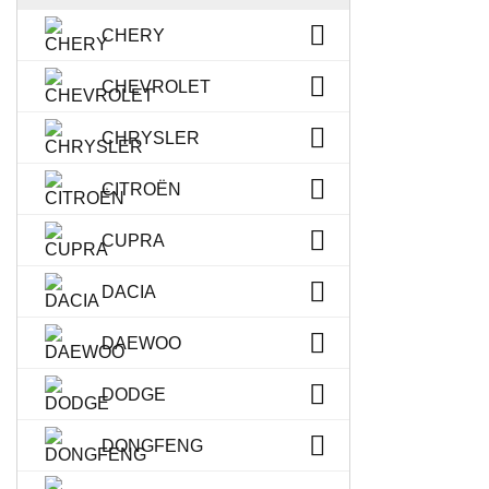
CHERY
CHEVROLET
CHRYSLER
CITROËN
CUPRA
DACIA
DAEWOO
DODGE
DONGFENG