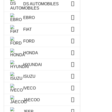
DS AUTOMOBILES
EBRO
FIAT
FORD
HONDA
HYUNDAI
ISUZU
IVECO
JAECOO
JEEP