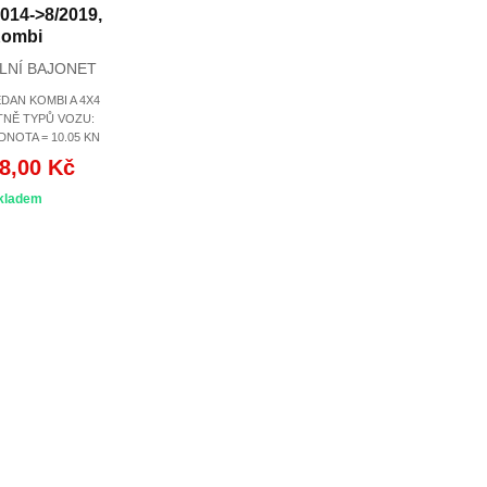
2014->8/2019,
ombi
LNÍ BAJONET
DAN KOMBI A 4X4
TNĚ TYPŮ VOZU:
DNOTA = 10.05 KN
8,00 Kč
kladem