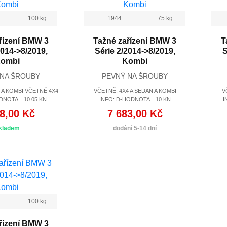
100 kg
1944
75 kg
řízení BMW 3
Tažné zařízení BMW 3
T
2014->8/2019,
Série 2/2014->8/2019,
S
ombi
Kombi
 NA ŠROUBY
PEVNÝ NA ŠROUBY
 A KOMBI VČETNĚ 4X4
VČETNĚ: 4X4 A SEDAN A KOMBI
V
DNOTA = 10.05 KN
INFO: D-HODNOTA = 10 KN
I
8,00 Kč
7 683,00 Kč
kladem
dodání 5-14 dní
100 kg
řízení BMW 3