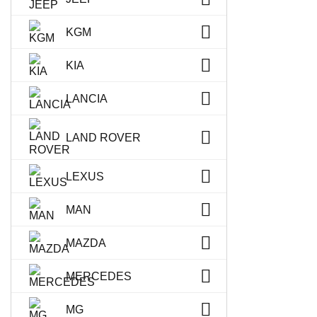
KGM
KIA
LANCIA
LAND ROVER
LEXUS
MAN
MAZDA
MERCEDES
MG