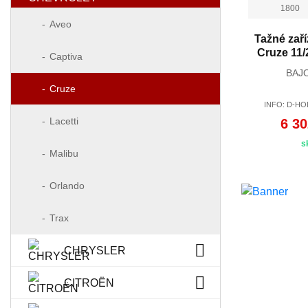
1800
Aveo
Tažné zaří
Cruze 11/
Captiva
BAJ
Cruze
INFO: D-HO
Lacetti
6 30
s
Malibu
Orlando
Trax
CHRYSLER
CITROËN