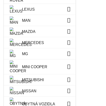
LEXUS
MAN
MAZDA
MERCEDES
MG
MINI COOPER
MITSUBISHI
NISSAN
OBYTNÁ VOZIDLA