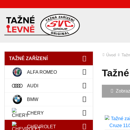
Úvod
Tažn
TAŽNÉ ZAŘÍZENÍ
Tažné
ALFA ROMEO
AUDI
Zobrazit
BMW
CHERY
CHEVROLET