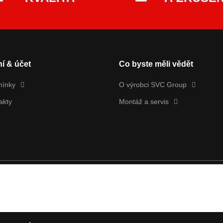
í & účet
Co byste měli vědět
mínky
O výrobci SVC Group
akty
Montáž a servis