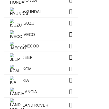
HONDA
HYUNDAI
ISUZU
IVECO
JAECOO
JEEP
KGM
KIA
LANCIA
LAND ROVER