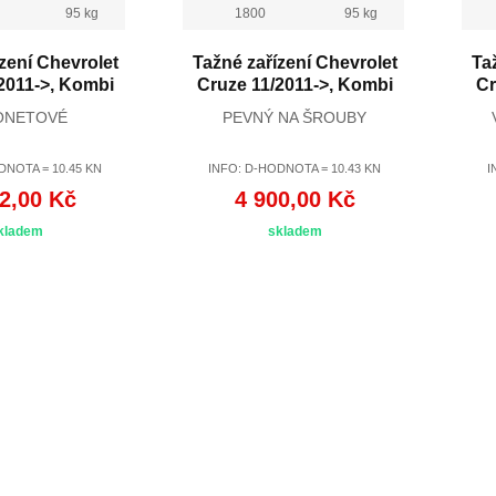
95 kg
1800
95 kg
zení Chevrolet
Tažné zařízení Chevrolet
Ta
2011->, Kombi
Cruze 11/2011->, Kombi
Cr
ONETOVÉ
PEVNÝ NA ŠROUBY
DNOTA = 10.45 KN
INFO: D-HODNOTA = 10.43 KN
I
2,00 Kč
4 900,00 Kč
kladem
skladem