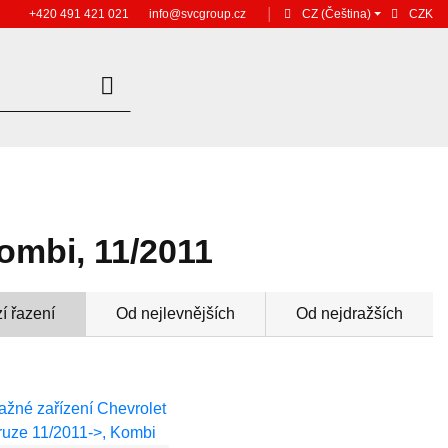
+420 491 421 021
info@svcgroup.cz
│
CZ
(Čeština)
CZK
ombi, 11/2011
í řazení
Od nejlevnějších
Od nejdražších