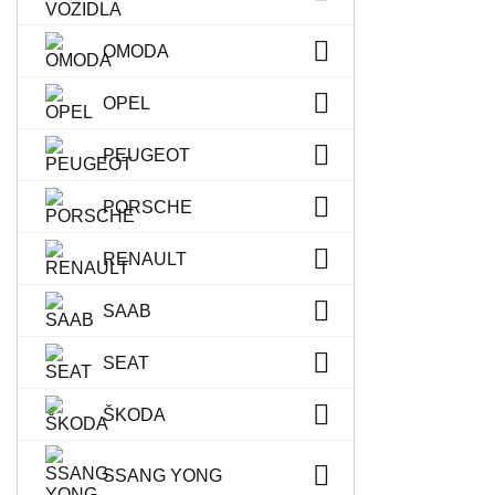
OMODA
OPEL
PEUGEOT
PORSCHE
RENAULT
SAAB
SEAT
ŠKODA
SSANG YONG