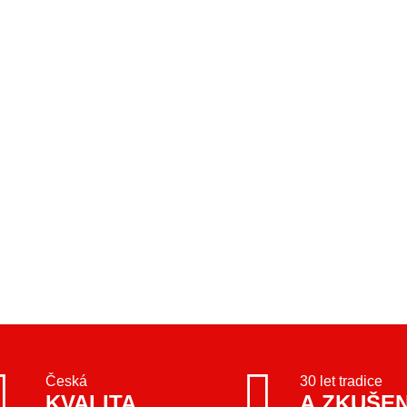
Česká
30 let tradice
KVALITA
A ZKUŠE