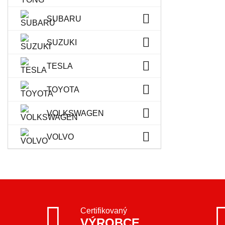
SUBARU
SUZUKI
TESLA
TOYOTA
VOLKSWAGEN
VOLVO
Certifikovaný
VÝROBCE