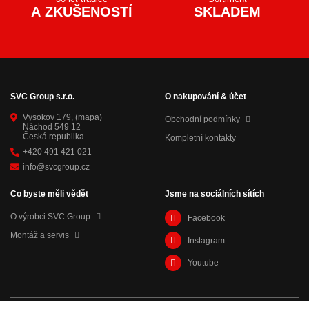
A ZKUŠENOSTÍ
SKLADEM
SVC Group s.r.o.
O nakupování & účet
Vysokov 179,
(mapa)
Obchodní podmínky
Náchod 549 12
Česká republika
Kompletní kontakty
+420 491 421 021
info@svcgroup.cz
Co byste měli vědět
Jsme na sociálních sítích
O výrobci SVC Group
Facebook
Montáž a servis
Instagram
Youtube