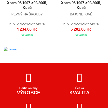
Xsara 06/1997->02/2005,
Xsara 06/1997->02/2005,
Kupé
Kupé
PEVNÝ NA ŠROUBY
BAJONETOVÉ
INFO: D-HODNOTA = 7.30 KN
INFO: D-HODNOTA = 7.30 KN
4 234,00 Kč
5 202,00 Kč
skladem
skladem
Certifikovaný
Česká
VÝROBCE
KVALITA