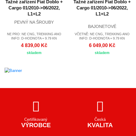
Tažné zařízení Fiat Doblo +
Tažné zařízení Fiat Doblo +
Cargo 01/2010->06/2022,
Cargo 01/2010->06/2022,
L1+L2
L1+L2
PEVNÝ NA ŠROUBY
BAJONETOVÉ
NE PRO: NE CNG, TREKKING ANO
VČETNĚ: NE CNG, TREKKING ANO
INFO: D-HODNOTA = 9.79 KN
INFO: D-HODNOTA = 9.79 KN
4 839,00 Kč
6 049,00 Kč
skladem
skladem
Certifikovaný
Česká
VÝROBCE
KVALITA