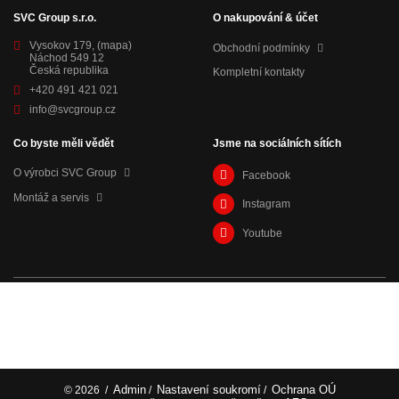
SVC Group s.r.o.
O nakupování & účet
Vysokov 179,
(mapa)
Obchodní podmínky
Náchod 549 12
Česká republika
Kompletní kontakty
+420 491 421 021
info@svcgroup.cz
Co byste měli vědět
Jsme na sociálních sítích
O výrobci SVC Group
Facebook
Montáž a servis
Instagram
Youtube
Admin
Nastavení soukromí
Ochrana OÚ
© 2026
/
/
/