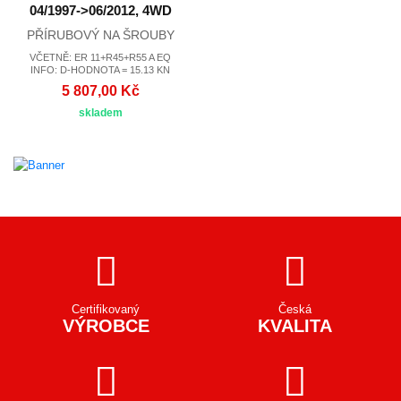
04/1997->06/2012, 4WD
PŘÍRUBOVÝ NA ŠROUBY
VČETNĚ: ER 11+R45+R55 A EQ
INFO: D-HODNOTA = 15.13 KN
5 807,00 Kč
skladem
Certifikovaný
Česká
VÝROBCE
KVALITA