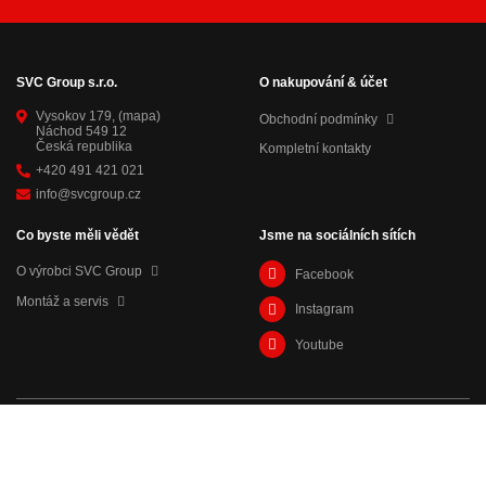
SVC Group s.r.o.
O nakupování & účet
Vysokov 179,
(mapa)
Obchodní podmínky
Náchod 549 12
Česká republika
Kompletní kontakty
+420 491 421 021
info@svcgroup.cz
Co byste měli vědět
Jsme na sociálních sítích
O výrobci SVC Group
Facebook
Montáž a servis
Instagram
Youtube