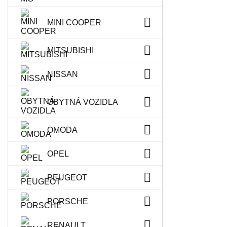
MINI COOPER
MITSUBISHI
NISSAN
OBYTNÁ VOZIDLA
OMODA
OPEL
PEUGEOT
PORSCHE
RENAULT