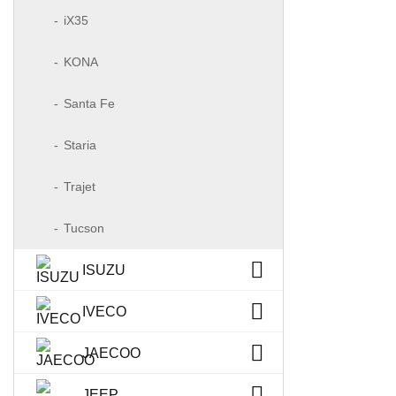
iX35
KONA
Santa Fe
Staria
Trajet
Tucson
ISUZU
IVECO
JAECOO
JEEP