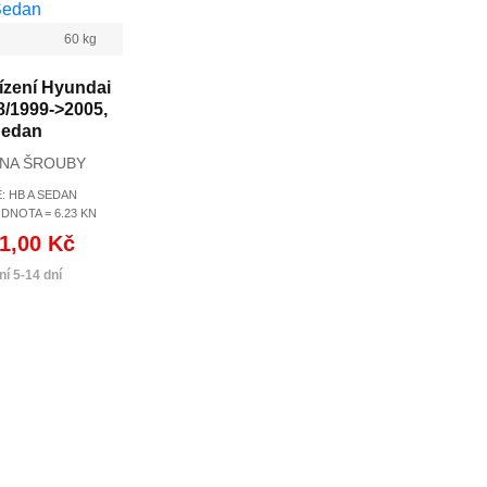
60 kg
ízení Hyundai
8/1999->2005,
edan
 NA ŠROUBY
: HB A SEDAN
DNOTA = 6.23 KN
1,00 Kč
í 5-14 dní