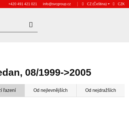
+420 491 421 021
info@svcgroup.cz
│
CZ
(Čeština)
CZK
edan, 08/1999->2005
í řazení
Od nejlevnějších
Od nejdražších