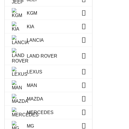
KGM
KIA
LANCIA
LAND ROVER
LEXUS
MAN
MAZDA
MERCEDES
MG