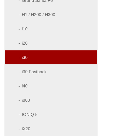
Grand Santa Fe
H1 / H200 / H300
i10
i20
i30
i30 Fastback
i40
i800
IONIQ 5
iX20