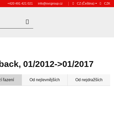
+420 491 421 021
info@svcgroup.cz
│
CZ
(Čeština)
CZK
hback, 01/2012->01/2017
í řazení
Od nejlevnějších
Od nejdražších