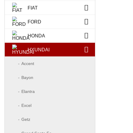
FIAT
FORD
HONDA
HYUNDAI
Accent
Bayon
Elantra
Excel
Getz