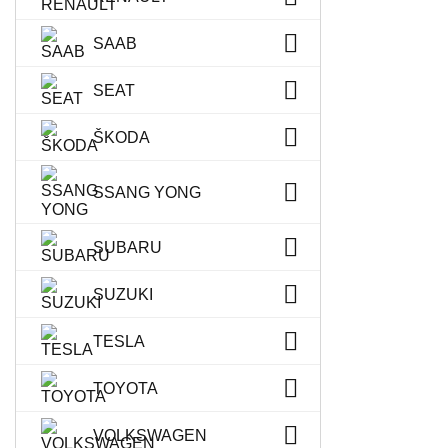
SAAB
SEAT
ŠKODA
SSANG YONG
SUBARU
SUZUKI
TESLA
TOYOTA
VOLKSWAGEN