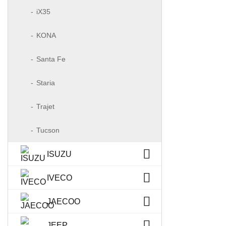
iX35
KONA
Santa Fe
Staria
Trajet
Tucson
ISUZU
IVECO
JAECOO
JEEP