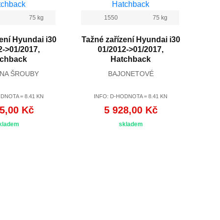
75 kg
1550
75 kg
ení Hyundai i30
Tažné zařízení Hyundai i30
2->01/2017,
01/2012->01/2017,
tchback
Hatchback
 NA ŠROUBY
BAJONETOVÉ
DNOTA = 8.41 KN
INFO: D-HODNOTA = 8.41 KN
5,00 Kč
5 928,00 Kč
kladem
skladem