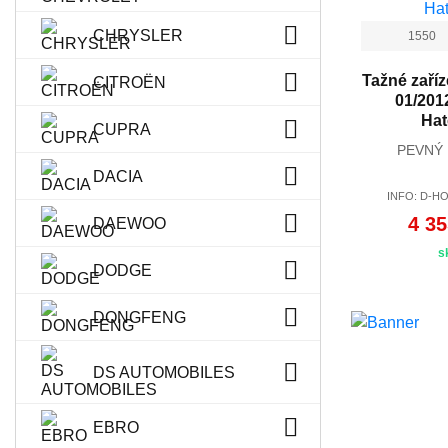
CHRYSLER
1550
Tažné zaříz
CITROËN
01/201
Ha
CUPRA
PEVNÝ
DACIA
INFO: D-HO
4 35
DAEWOO
s
DODGE
DONGFENG
DS AUTOMOBILES
EBRO