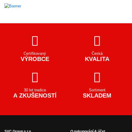
Certifikovaný
Česká
VÝROBCE
KVALITA
30 let tradice
Sortiment
A ZKUŠENOSTÍ
SKLADEM
SVC Group s.r.o.
O nakupování & účet