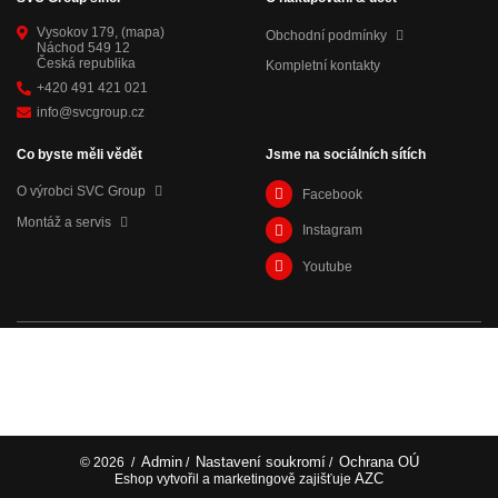
Vysokov 179,
(mapa)
Obchodní podmínky
Náchod 549 12
Česká republika
Kompletní kontakty
+420 491 421 021
info@svcgroup.cz
Co byste měli vědět
Jsme na sociálních sítích
O výrobci SVC Group
Facebook
Montáž a servis
Instagram
Youtube
Admin
Nastavení soukromí
Ochrana OÚ
© 2026
/
/
/
AZC
Eshop vytvořil a marketingově zajišťuje