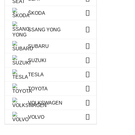
ŠKODA
SSANG YONG
SUBARU
SUZUKI
TESLA
TOYOTA
VOLKSWAGEN
VOLVO