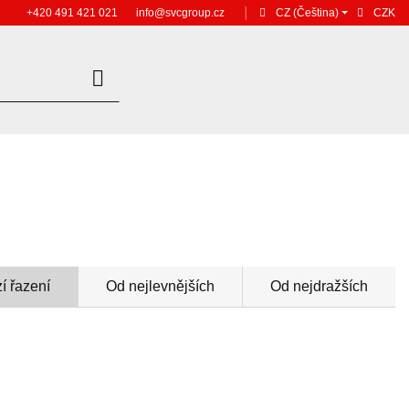
+420 491 421 021
info@svcgroup.cz
│
CZ
(Čeština)
CZK
í řazení
Od nejlevnějších
Od nejdražších