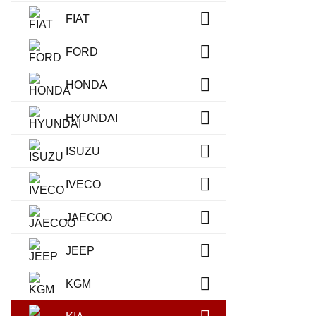
FIAT
FORD
HONDA
HYUNDAI
ISUZU
IVECO
JAECOO
JEEP
KGM