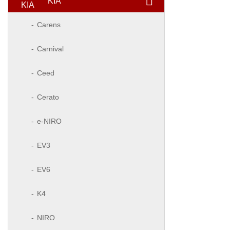
KIA
Carens
Carnival
Ceed
Cerato
e-NIRO
EV3
EV6
K4
NIRO