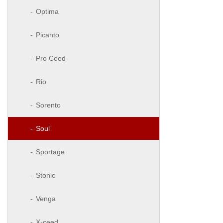
Optima
Picanto
Pro Ceed
Rio
Sorento
Soul
Sportage
Stonic
Venga
X-ceed