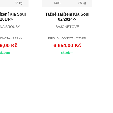
85 kg
1400
85 kg
ízení Kia Soul
Tažné zařízení Kia Soul
/2014->
02/2014->
 NA ŠROUBY
BAJONETOVÉ
DNOTA = 7.73 KN
INFO: D-HODNOTA = 7.73 KN
9,00 Kč
6 654,00 Kč
kladem
skladem