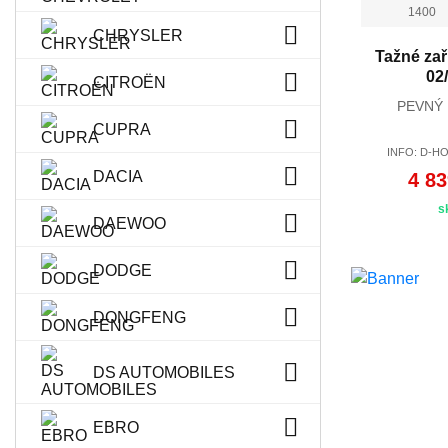
1400
CHRYSLER
Tažné zař
02
CITROËN
PEVNÝ
CUPRA
INFO: D-HO
DACIA
4 83
s
DAEWOO
DODGE
DONGFENG
DS AUTOMOBILES
EBRO