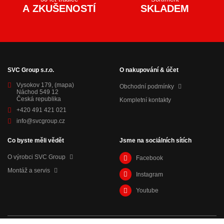
A ZKUŠENOSTÍ
SKLADEM
SVC Group s.r.o.
O nakupování & účet
Vysokov 179,
(mapa)
Obchodní podmínky
Náchod 549 12
Česká republika
Kompletní kontakty
+420 491 421 021
info@svcgroup.cz
Co byste měli vědět
Jsme na sociálních sítích
O výrobci SVC Group
Facebook
Montáž a servis
Instagram
Youtube