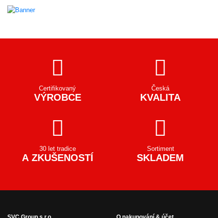
Certifikovaný
Česká
VÝROBCE
KVALITA
30 let tradice
Sortiment
A ZKUŠENOSTÍ
SKLADEM
SVC Group s.r.o.
O nakupování & účet