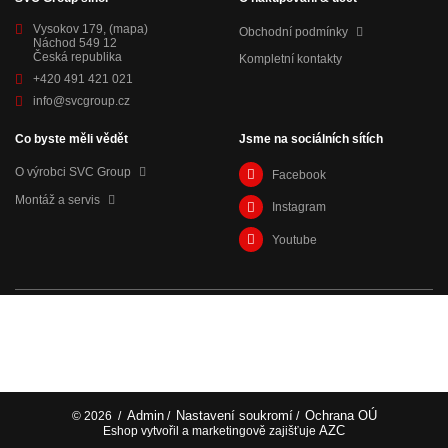
Vysokov 179,
(mapa)
Obchodní podmínky
Náchod 549 12
Česká republika
Kompletní kontakty
+420 491 421 021
info@svcgroup.cz
Co byste měli vědět
Jsme na sociálních sítích
O výrobci SVC Group
Facebook
Montáž a servis
Instagram
Youtube
Admin
Nastavení soukromí
Ochrana OÚ
© 2026
/
/
/
AZC
Eshop vytvořil a marketingově zajišťuje