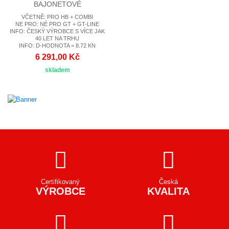
BAJONETOVÉ
VČETNĚ: PRO HB + COMBI
NE PRO: NÉ PRO GT + GT-LINE
INFO: ČESKÝ VÝROBCE S VÍCE JAK
40 LET NA TRHU
INFO: D-HODNOTA = 8.72 KN
6 291,00 Kč
skladem
Certifikovaný
Česká
VÝROBCE
KVALITA