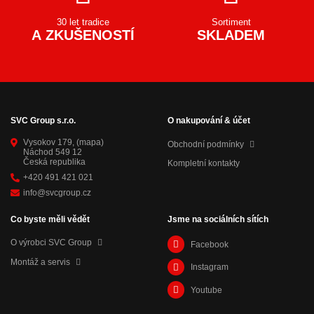
30 let tradice
Sortiment
A ZKUŠENOSTÍ
SKLADEM
SVC Group s.r.o.
O nakupování & účet
Vysokov 179,
(mapa)
Obchodní podmínky
Náchod 549 12
Česká republika
Kompletní kontakty
+420 491 421 021
info@svcgroup.cz
Co byste měli vědět
Jsme na sociálních sítích
O výrobci SVC Group
Facebook
Montáž a servis
Instagram
Youtube