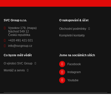
SVC Group s.r.o.
O nakupování & účet
Vysokov 179,
(mapa)
Obchodní podmínky
Náchod 549 12
Česká republika
Kompletní kontakty
+420 491 421 021
info@svcgroup.cz
Co byste měli vědět
Jsme na sociálních sítích
O výrobci SVC Group
Facebook
Montáž a servis
Instagram
Youtube