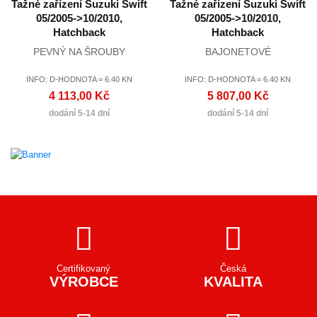
Tažné zařízení Suzuki Swift
Tažné zařízení Suzuki Swift
05/2005->10/2010,
05/2005->10/2010,
Hatchback
Hatchback
PEVNÝ NA ŠROUBY
BAJONETOVÉ
INFO: D-HODNOTA = 6.40 KN
INFO: D-HODNOTA = 6.40 KN
4 113,00 Kč
5 807,00 Kč
dodání 5-14 dní
dodání 5-14 dní
Certifikovaný
Česká
VÝROBCE
KVALITA