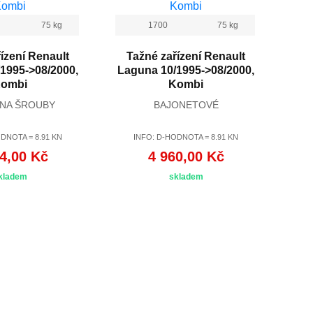
75 kg
1700
75 kg
ízení Renault
Tažné zařízení Renault
1995->08/2000,
Laguna 10/1995->08/2000,
ombi
Kombi
 NA ŠROUBY
BAJONETOVÉ
DNOTA = 8.91 KN
INFO: D-HODNOTA = 8.91 KN
4,00 Kč
4 960,00 Kč
kladem
skladem