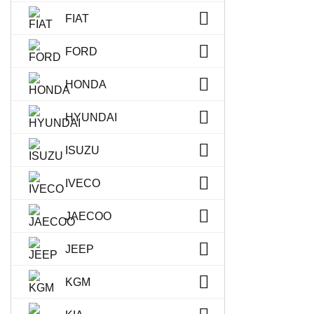
FIAT
FORD
HONDA
HYUNDAI
ISUZU
IVECO
JAECOO
JEEP
KGM