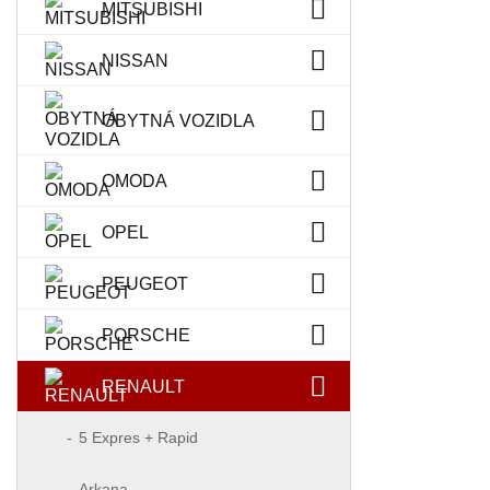
MITSUBISHI
NISSAN
OBYTNÁ VOZIDLA
OMODA
OPEL
PEUGEOT
PORSCHE
RENAULT
5 Expres + Rapid
Arkana