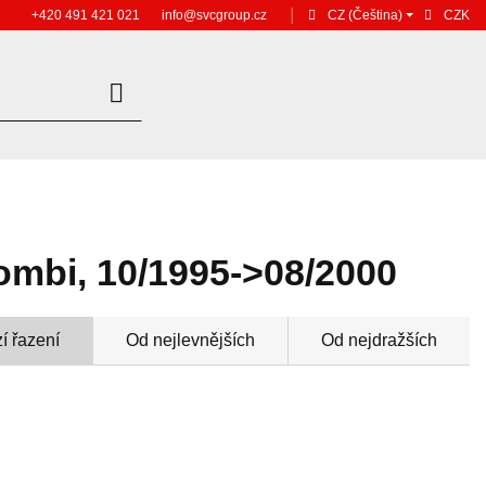
+420 491 421 021
info@svcgroup.cz
│
CZ
(Čeština)
CZK
ombi, 10/1995->08/2000
í řazení
Od nejlevnějších
Od nejdražších