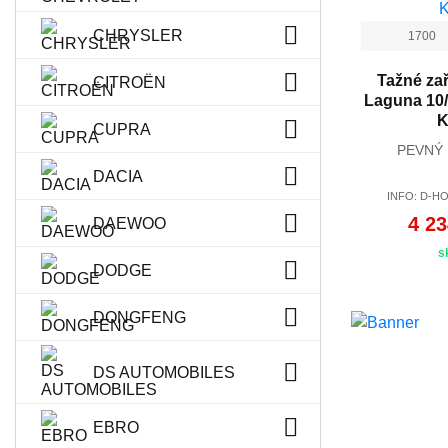
CHRYSLER
1700
Tažné zař
CITROËN
Laguna 10/
K
CUPRA
PEVNÝ
DACIA
INFO: D-HO
4 23
DAEWOO
s
DODGE
DONGFENG
DS AUTOMOBILES
EBRO