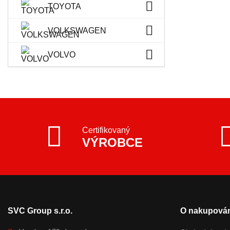
TOYOTA
VOLKSWAGEN
VOLVO
Certifikovaný
VÝROBCE
SVC Group s.r.o.
O nakupován