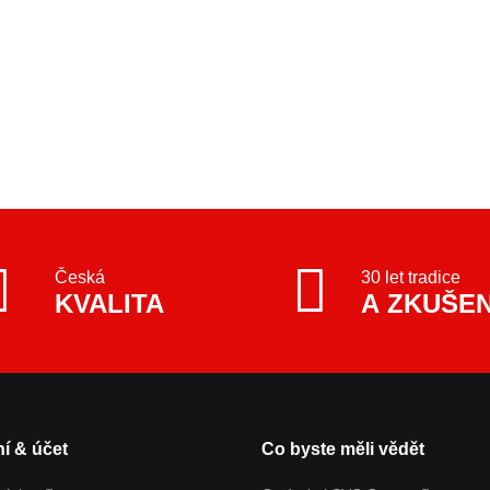
Česká
30 let tradice
KVALITA
A ZKUŠE
í & účet
Co byste měli vědět