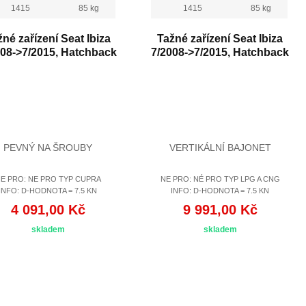
1415
85 kg
1415
85 kg
žné zařízení Seat Ibiza
Tažné zařízení Seat Ibiza
008->7/2015, Hatchback
7/2008->7/2015, Hatchback
PEVNÝ NA ŠROUBY
VERTIKÁLNÍ BAJONET
E PRO: NE PRO TYP CUPRA
NE PRO: NÉ PRO TYP LPG A CNG
INFO: D-HODNOTA = 7.5 KN
INFO: D-HODNOTA = 7.5 KN
4 091,00 Kč
9 991,00 Kč
skladem
skladem