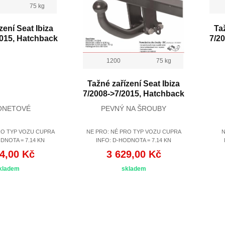
75 kg
zení Seat Ibiza
Ta
2015, Hatchback
7/2
1200
75 kg
Tažné zařízení Seat Ibiza
7/2008->7/2015, Hatchback
ONETOVÉ
PEVNÝ NA ŠROUBY
RO TYP VOZU CUPRA
NE PRO: NÉ PRO TYP VOZU CUPRA
N
DNOTA = 7.14 KN
INFO: D-HODNOTA = 7.14 KN
4,00 Kč
3 629,00 Kč
kladem
skladem