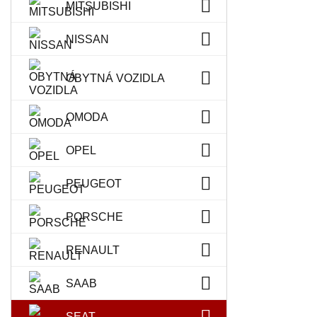
MITSUBISHI
NISSAN
OBYTNÁ VOZIDLA
OMODA
OPEL
PEUGEOT
PORSCHE
RENAULT
SAAB
SEAT