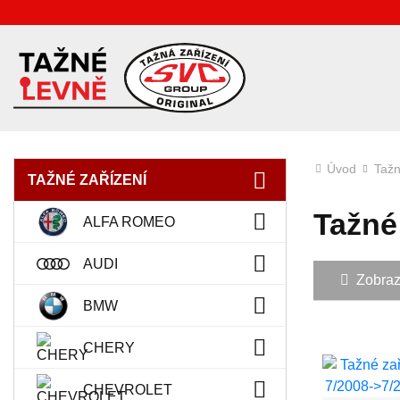
Úvod
Tažn
TAŽNÉ ZAŘÍZENÍ
Tažné 
ALFA ROMEO
AUDI
Zobrazit
BMW
CHERY
CHEVROLET