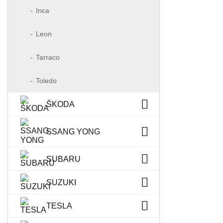
Inca
Leon
Tarraco
Toledo
ŠKODA
SSANG YONG
SUBARU
SUZUKI
TESLA