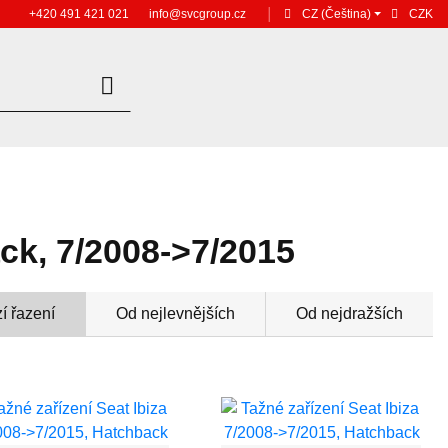
+420 491 421 021
info@svcgroup.cz
│
CZ
(Čeština)
CZK
ack, 7/2008->7/2015
í řazení
Od nejlevnějších
Od nejdražších