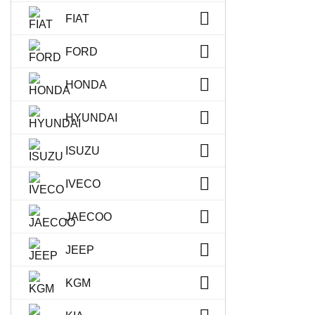
FIAT
FORD
HONDA
HYUNDAI
ISUZU
IVECO
JAECOO
JEEP
KGM