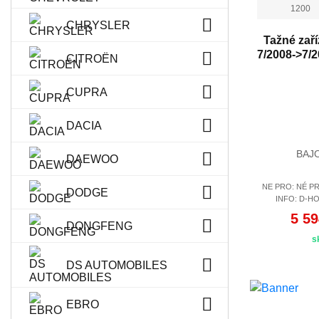
1200
CHRYSLER
Tažné zaří
7/2008->7/
CITROËN
CUPRA
DACIA
BAJ
DAEWOO
NE PRO: NÉ P
DODGE
INFO: D-HO
5 59
DONGFENG
s
DS AUTOMOBILES
EBRO